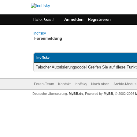
Hallo, Gast!
Anmelden
Registrieren
Inoffsky
Forenmeldung
Inoffsky
Falscher Autorisierungscode! Greifen Sie auf diese Funkt
Foren-Team
Kontakt
Inoffsky
Nach oben
Archiv-Modus
Deutsche Übersetzung:
MyBB.de
, Powered by
MyBB
, © 2002-2026