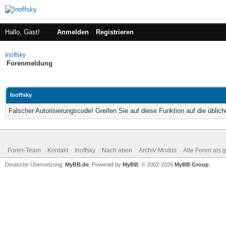
Hallo, Gast!
Anmelden
Registrieren
Inoffsky
Forenmeldung
Inoffsky
Falscher Autorisierungscode! Greifen Sie auf diese Funktion auf die übli
Foren-Team
Kontakt
Inoffsky
Nach oben
Archiv-Modus
Alle Foren als 
Deutsche Übersetzung:
MyBB.de
, Powered by
MyBB
, © 2002-2026
MyBB Group
.