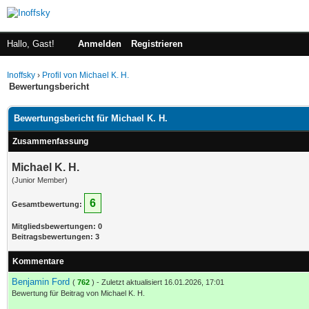
Hallo, Gast!
Anmelden
Registrieren
Inoffsky
›
Profil von Michael K. H.
Bewertungsbericht
Bewertungsbericht für Michael K. H.
Zusammenfassung
Michael K. H.
(Junior Member)
6
Gesamtbewertung:
Mitgliedsbewertungen: 0
Beitragsbewertungen: 3
Kommentare
Benjamin Ford
(
762
) - Zuletzt aktualisiert 16.01.2026, 17:01
Bewertung für Beitrag von Michael K. H.