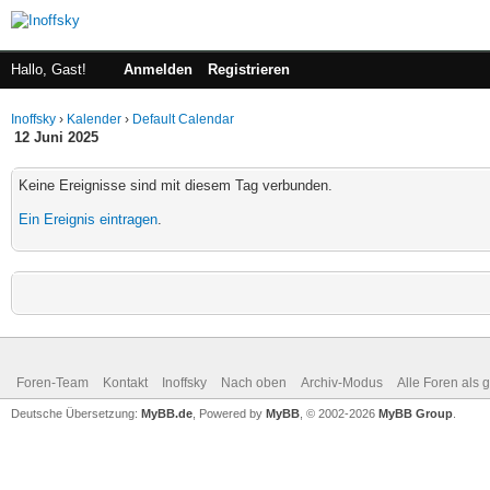
Hallo, Gast!
Anmelden
Registrieren
Inoffsky
›
Kalender
›
Default Calendar
12 Juni 2025
Keine Ereignisse sind mit diesem Tag verbunden.
Ein Ereignis eintragen
.
Foren-Team
Kontakt
Inoffsky
Nach oben
Archiv-Modus
Alle Foren als 
Deutsche Übersetzung:
MyBB.de
, Powered by
MyBB
, © 2002-2026
MyBB Group
.