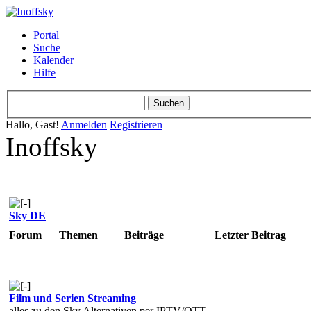
Portal
Suche
Kalender
Hilfe
Hallo, Gast!
Anmelden
Registrieren
Inoffsky
Sky DE
Forum
Themen
Beiträge
Letzter Beitrag
Film und Serien Streaming
alles zu den Sky Alternativen per IPTV/OTT