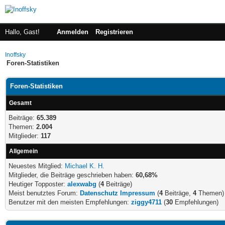
Hallo, Gast!
Anmelden
Registrieren
Inoffsky
Foren-Statistiken
Foren-Statistiken
Gesamt
Beiträge:
65.389
Themen:
2.004
Mitglieder:
117
Allgemein
Neuestes Mitglied:
Michael K. H.
Mitglieder, die Beiträge geschrieben haben:
60,68%
Heutiger Topposter:
alexwabg
(
4
Beiträge)
Meist benutztes Forum:
Datenschutz Impressum
(
4
Beiträge,
4
Themen)
Benutzer mit den meisten Empfehlungen:
ziggy4711
(
30
Empfehlungen)