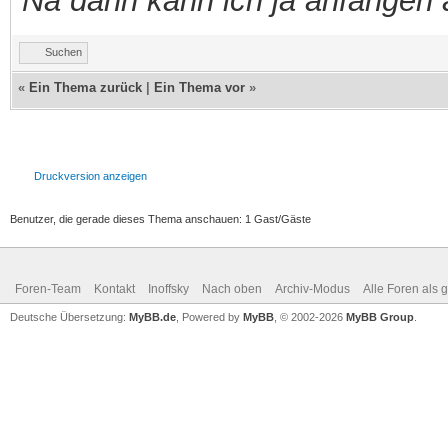
Na dann kann ich ja anfangen 
Suchen
«
Ein Thema zurück
|
Ein Thema vor
»
Druckversion anzeigen
Benutzer, die gerade dieses Thema anschauen: 1 Gast/Gäste
Foren-Team
Kontakt
Inoffsky
Nach oben
Archiv-Modus
Alle Foren als 
Deutsche Übersetzung:
MyBB.de
, Powered by
MyBB
, © 2002-2026
MyBB Group
.