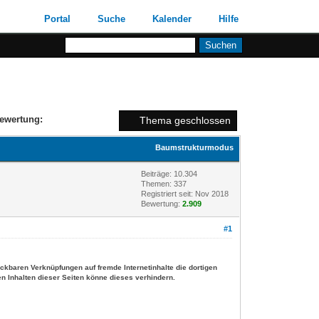
Portal
Suche
Kalender
Hilfe
ewertung:
Thema geschlossen
Baumstrukturmodus
Beiträge: 10.304
Themen: 337
Registriert seit: Nov 2018
Bewertung:
2.909
#1
ckbaren Verknüpfungen auf fremde Internetinhalte die dortigen
n Inhalten dieser Seiten könne dieses verhindern.