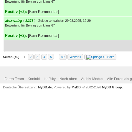
Bewertung für Beitrag von klausi67
Positiv (+2):
[Kein Kommentar]
alexwabg
(
2.373
) - Zuletzt aktualisiert 29.08.2025, 12:29
Bewertung für Beitrag von klausi67
Positiv (+2):
[Kein Kommentar]
Seiten (49):
1
2
3
4
5
…
49
Weiter »
Foren-Team
Kontakt
Inoffsky
Nach oben
Archiv-Modus
Alle Foren als 
Deutsche Übersetzung:
MyBB.de
, Powered by
MyBB
, © 2002-2026
MyBB Group
.