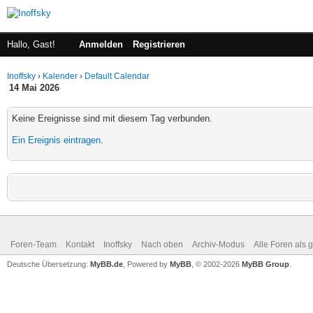
Hallo, Gast!
Anmelden
Registrieren
Inoffsky
›
Kalender
›
Default Calendar
14 Mai 2026
Keine Ereignisse sind mit diesem Tag verbunden.
Ein Ereignis eintragen
.
Foren-Team
Kontakt
Inoffsky
Nach oben
Archiv-Modus
Alle Foren als 
Deutsche Übersetzung:
MyBB.de
, Powered by
MyBB
, © 2002-2026
MyBB Group
.