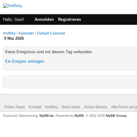
Hallo, Gast!
Anmelden
Registrieren
Inoffsky
›
Kalender
›
Default Calendar
9 Mai 2026
Keine Ereignisse sind mit diesem Tag verbunden.
Ein Ereignis eintragen
.
Foren-Team
Kontakt
Inoffsky
Nach oben
Archiv-Modus
Alle Foren als 
Deutsche Übersetzung:
MyBB.de
, Powered by
MyBB
, © 2002-2026
MyBB Group
.