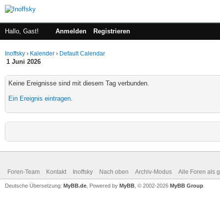
Hallo, Gast!
Anmelden
Registrieren
Inoffsky
›
Kalender
›
Default Calendar
1 Juni 2026
Keine Ereignisse sind mit diesem Tag verbunden.
Ein Ereignis eintragen
.
Foren-Team
Kontakt
Inoffsky
Nach oben
Archiv-Modus
Alle Foren als 
Deutsche Übersetzung:
MyBB.de
, Powered by
MyBB
, © 2002-2026
MyBB Group
.