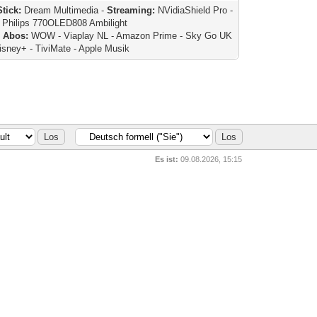
Stick:
Dream Multimedia -
Streaming:
NVidiaShield Pro -
Philips 770OLED808 Ambilight
E
Abos:
WOW - Viaplay NL - Amazon Prime - Sky Go UK
isney+ - TiviMate - Apple Musik
Es ist:
09.08.2026, 15:15