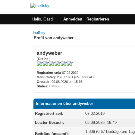
Hallo, Gast!
Anmelden
Registrieren
Inoffsky
Profil von andyweber
andyweber
(Der Hit )
Registriert seit:
07.02.2019
Geburtstag:
23.07.1961 (65 Jahre alt)
Ortszeit:
09.08.2026 um 15:15
Status:
Offline
Informationen über andyweber
Registriert seit:
07.02.2019
Letzter Besuch:
03.08.2026, 19:49
1.836 (0,67 Beiträge pro Tag 
Beiträge (gesamt):