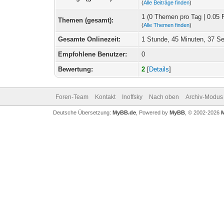
(
Alle Beiträge finden
)
1 (0 Themen pro Tag | 0.05 
Themen (gesamt):
(
Alle Themen finden
)
Gesamte Onlinezeit:
1 Stunde, 45 Minuten, 37 S
Empfohlene Benutzer:
0
Bewertung:
2
[
Details
]
Foren-Team
Kontakt
Inoffsky
Nach oben
Archiv-Modus
Deutsche Übersetzung:
MyBB.de
, Powered by
MyBB
, © 2002-2026