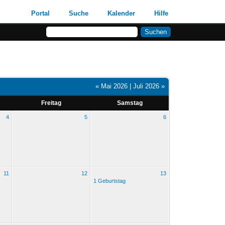
Portal
Suche
Kalender
Hilfe
« Mai 2026
|
Juli 2026 »
Freitag
Samstag
4
5
6
11
12
13
1 Geburtstag