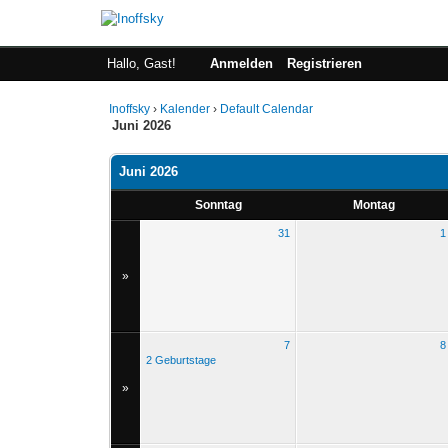
Hallo, Gast!
Anmelden
Registrieren
Inoffsky
›
Kalender
›
Default Calendar
Juni 2026
Juni 2026
Sonntag
Montag
31
1
»
7
8
2 Geburtstage
»