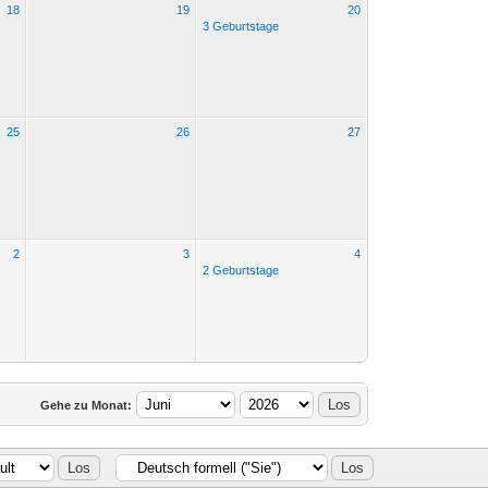
18
19
20
3 Geburtstage
25
26
27
2
3
4
2 Geburtstage
Gehe zu Monat: