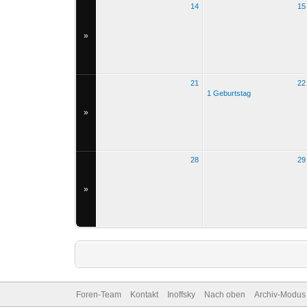
14
15
»
21
22
1 Geburtstag
»
28
29
»
Foren-Team
Kontakt
Inoffsky
Nach oben
Archiv-Modus