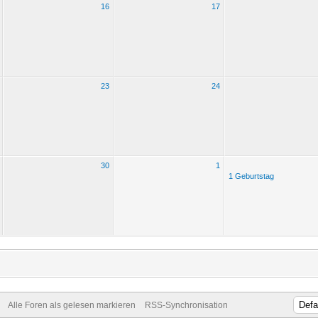
16
17
23
24
30
1
1 Geburtstag
Alle Foren als gelesen markieren
RSS-Synchronisation