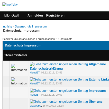
Hallo, Gast!
Anmelden
Registrieren
Inoffsky
›
Datenschutz Impressum
Datenschutz Impressum
Benutzer, die gerade dieses Forum ansehen: 1 Gast/Gäste
Datenschutz Impressum
Thema
/
Verfasser
Allgemeine
0 Bewertung(en) - 0 von 5 durchschnittlich
Datenschutzerklärung
klausi67
,
03.12.2018, 23:51
Externe Link
0 Bewertung(en) - 0 von 5 durchschnittlich
klausi67
,
03.12.2018, 23:56
Impressum
0 Bewertung(en) - 0 von 5 durchschnittlich
klausi67
,
04.12.2018, 00:07
Über uns
0 Bewertung(en) - 0 von 5 durchschnittlich
alexwabg
,
16.04.2022, 21:18